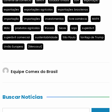
corrente de comércio
déficit
Estados Unidos
EUA
exportação
exportações
exportações agrícolas
exportações brasileiras
importação
importações
investimentos
livre comércio
MAPA
Mdic
produtos agrícolas
Rússia
Secex
soja
superávit
superávit comercial
sustentabilidade
São Paulo
tarifaço de Trump
União Europeia
[Mercosul]
Equipe Comex do Brasil
Buscar Notícias