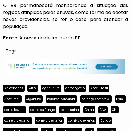
O BB permanecerá monitorando a situação das
regiões atingidas pelas chuvas, como forma de adotar
novas providências, se for o caso, para atender à
população.
Fonte
: Assessoria de imprensa BB
Tags:
Abicalçados
ABPA
agricultura
agronegócio
Apex-Brasil
ApexBrasil
Argentina
balança comercial
balança comercial
Brasil
carne bovina
carne de frango
carne suína
China
CNA
CNI
comércio exterior
comércio exterior
comércio exterior.
Conab