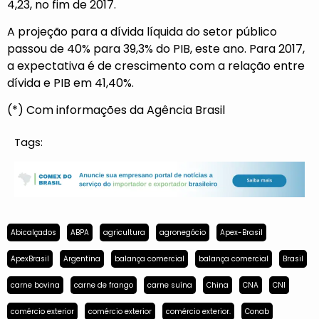
4,23, no fim de 2017.
A projeção para a dívida líquida do setor público
passou de 40% para 39,3% do PIB, este ano. Para 2017,
a expectativa é de crescimento com a relação entre
dívida e PIB em 41,40%.
(*) Com informações da Agência Brasil
Tags:
Abicalçados
ABPA
agricultura
agronegócio
Apex-Brasil
ApexBrasil
Argentina
balança comercial
balança comercial
Brasil
carne bovina
carne de frango
carne suína
China
CNA
CNI
comércio exterior
comércio exterior
comércio exterior.
Conab