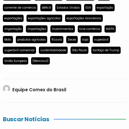
corrente de comércio
déficit
Estados Unidos
EUA
exportação
exportações
exportações agrícolas
exportações brasileiras
importação
importações
investimentos
livre comércio
MAPA
Mdic
produtos agrícolas
Rússia
Secex
soja
superávit
superávit comercial
sustentabilidade
São Paulo
tarifaço de Trump
União Europeia
[Mercosul]
Equipe Comex do Brasil
Buscar Notícias