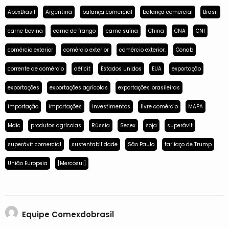
ApexBrasil
Argentina
balança comercial
balança comercial
Brasil
carne bovina
carne de frango
carne suína
China
CNA
CNI
comércio exterior
comércio exterior
comércio exterior.
Conab
corrente de comércio
déficit
Estados Unidos
EUA
exportação
exportações
exportações agrícolas
exportações brasileiras
importação
importações
investimentos
livre comércio
MAPA
Mdic
produtos agrícolas
Rússia
Secex
soja
superávit
superávit comercial
sustentabilidade
São Paulo
tarifaço de Trump
União Europeia
[Mercosul]
Equipe Comexdobrasil