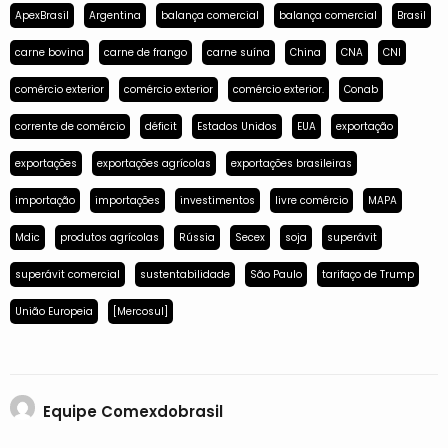
ApexBrasil
Argentina
balança comercial
balança comercial
Brasil
carne bovina
carne de frango
carne suína
China
CNA
CNI
comércio exterior
comércio exterior
comércio exterior.
Conab
corrente de comércio
déficit
Estados Unidos
EUA
exportação
exportações
exportações agrícolas
exportações brasileiras
importação
importações
investimentos
livre comércio
MAPA
Mdic
produtos agrícolas
Rússia
Secex
soja
superávit
superávit comercial
sustentabilidade
São Paulo
tarifaço de Trump
União Europeia
[Mercosul]
Equipe Comexdobrasil