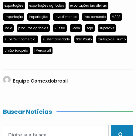
exportações
exportações agrícolas
exportações brasileiras
importação
importações
investimentos
livre comércio
MAPA
Mdic
produtos agrícolas
Rússia
Secex
soja
superávit
superávit comercial
sustentabilidade
São Paulo
tarifaço de Trump
União Europeia
[Mercosul]
Equipe Comexdobrasil
Buscar Notícias