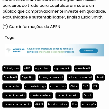
parceiros do trade para capitalizarem sobre um
público que comprovadamente investe em qualidade,
exclusividade e sustentabilidade”, finaliza Lúcia Smith.
(*) Com informações da APFN
Tags:
Abicalçados
ABPA
agricultura
agronegócio
Apex-Brasil
ApexBrasil
Argentina
balança comercial
balança comercial
Brasil
carne bovina
carne de frango
carne suína
China
CNA
CNI
comércio exterior
comércio exterior
comércio exterior.
Conab
corrente de comércio
déficit
Estados Unidos
EUA
exportação