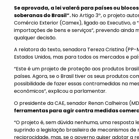
Se aprovada, a lei valerá para países ou blocos
soberanas do Brasil”.
No Artigo 3º, o projeto aut
Comércio Exterior (Camex), ligado ao Executivo, a
importações de bens e serviços”, prevendo ainda 
qualquer decisão.
A relatora do texto, senadora Tereza Cristina (PP-
Estados Unidos, mas para todos os mercados e paí
“Este é um projeto de proteção aos produtos brasi
países. Agora, se o Brasil tiver os seus produtos c
possibilidade de fazer essas contramedidas na me
econômicos”, explicou a parlamentar.
O presidente da CAE, senador Renan Calheiros (M
ferramentas para agir contra medidas comerci
“O projeto é, sem dúvida nenhuma, uma resposta l
suprindo a legislação brasileira de mecanismos de
reciprocidade, mas, se o governo quiser adotar a re