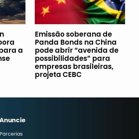
an
Emissão soberana de
bora
Panda Bonds na China
 para a
pode abrir “avenida de
nse
possibilidades” para
empresas brasileiras,
projeta CEBC
Anuncie
Parcerias