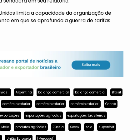
a senadora em seu relatório.
nidos limita a capacidade da organização de
ento em que se aprofunda a guerra de tarifas
Brasil
Argentina
balança comercial
balança comercial
Brasil
comércio exterior
comércio exterior
comércio exterior.
Conab
exportações
exportações agrícolas
exportações brasileiras
Mdic
produtos agrícolas
Rússia
Secex
soja
superávit
p
União Europeia
[Mercosul]