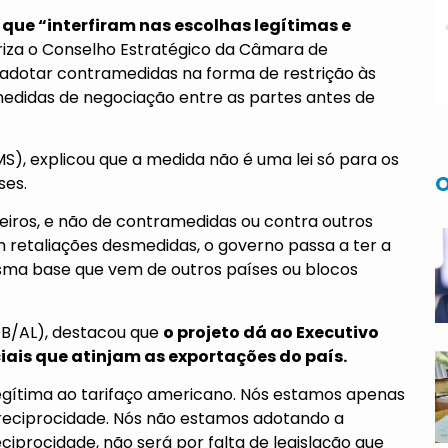
 que “interfiram nas escolhas legítimas e
oriza o Conselho Estratégico da Câmara de
 “adotar contramedidas na forma de restrição às
medidas de negociação entre as partes antes de
MS), explicou que a medida não é uma lei só para os
O
ses.
leiros, e não de contramedidas ou contra outros
om retaliações desmedidas, o governo passa a ter a
sma base que vem de outros países ou blocos
DB/AL), destacou que
o projeto dá ao Executivo
ais que atinjam as exportações do país.
egítima ao tarifaço americano. Nós estamos apenas
 reciprocidade. Nós não estamos adotando a
ciprocidade, não será por falta de legislação que