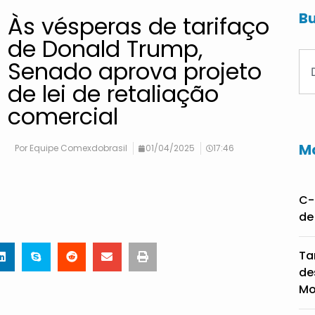
Bu
Às vésperas de tarifaço
de Donald Trump,
Senado aprova projeto
de lei de retaliação
comercial
Ma
Por
Equipe Comexdobrasil
01/04/2025
17:46
C-
de
Ta
de
Mo