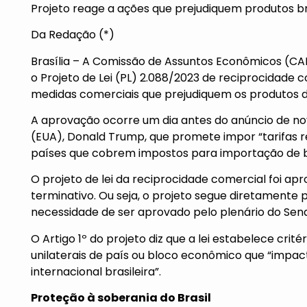
Projeto reage a ações que prejudiquem produtos bra
Da Redação (*)
Brasília – A Comissão de Assuntos Econômicos (CAE
o
Projeto de Lei (PL) 2.088/2023
de reciprocidade co
medidas comerciais que prejudiquem os produtos d
A aprovação ocorre um dia antes do anúncio de nov
(EUA), Donald Trump, que promete impor “tarifas 
países que cobrem impostos para importação de 
O projeto de lei da reciprocidade comercial foi a
terminativo. Ou seja, o projeto segue diretamente
necessidade de ser aprovado pelo plenário do Sen
O Artigo 1º do projeto diz que a lei estabelece crité
unilaterais de país ou bloco econômico que “imp
internacional brasileira”.
Proteção à soberania do Brasil