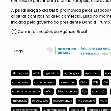
oneroso exportar para a União Europeia, escreveu 
A
paralisação da OMC
promovida pelos Estados U
arbitrar conflitos na área comercial, justo no mom
iniciada pelo governo do presidente Donald Trump.
(*) Com informações da Agência Brasil
Tags:
Abicalçados
ABPA
agricultura
agronegócio
Apex-Brasil
Apex
carne bovina
carne de frango
carne suína
China
CNA
CNI
corrente de comércio
déficit
Estados Unidos
EUA
exportação
importação
importações
investimentos
livre comércio
MAPA
superávit comercial
sustentabilidade
São Paulo
tarifaço de Trum