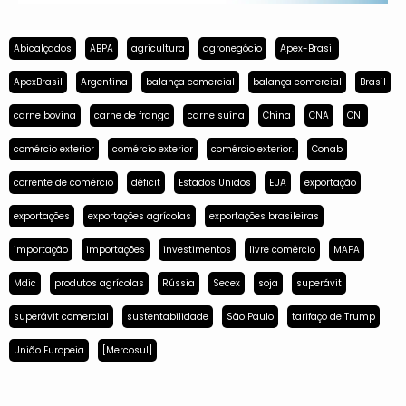
Abicalçados
ABPA
agricultura
agronegócio
Apex-Brasil
ApexBrasil
Argentina
balança comercial
balança comercial
Brasil
carne bovina
carne de frango
carne suína
China
CNA
CNI
comércio exterior
comércio exterior
comércio exterior.
Conab
corrente de comércio
déficit
Estados Unidos
EUA
exportação
exportações
exportações agrícolas
exportações brasileiras
importação
importações
investimentos
livre comércio
MAPA
Mdic
produtos agrícolas
Rússia
Secex
soja
superávit
superávit comercial
sustentabilidade
São Paulo
tarifaço de Trump
União Europeia
[Mercosul]