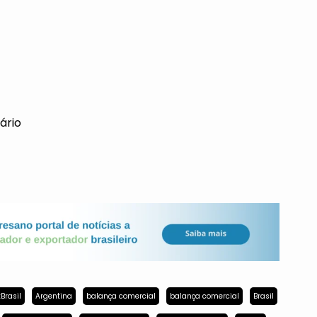
ário
Brasil
Argentina
balança comercial
balança comercial
Brasil