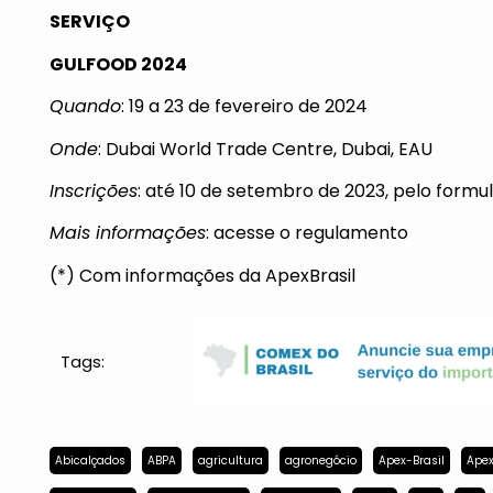
SERVIÇO
GULFOOD 2024
Quando
: 19 a 23 de fevereiro de 2024
Onde
: Dubai World Trade Centre, Dubai, EAU
Inscrições
: até 10 de setembro de 2023, pelo formul
Mais informações
: acesse o regulamento
(*) Com informações da ApexBrasil
Tags:
Abicalçados
ABPA
agricultura
agronegócio
Apex-Brasil
Apex