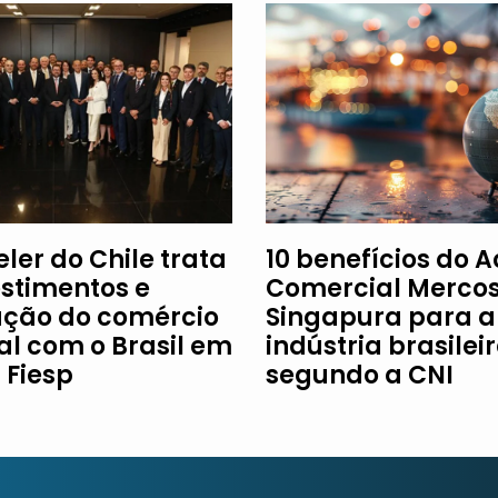
ler do Chile trata
10 benefícios do 
estimentos e
Comercial Mercos
ção do comércio
Singapura para a
al com o Brasil em
indústria brasileir
à Fiesp
segundo a CNI