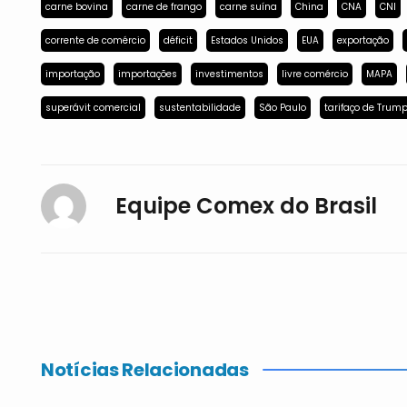
carne bovina
carne de frango
carne suína
China
CNA
CNI
corrente de comércio
déficit
Estados Unidos
EUA
exportação
importação
importações
investimentos
livre comércio
MAPA
superávit comercial
sustentabilidade
São Paulo
tarifaço de Trum
Equipe Comex do Brasil
Notícias Relacionadas