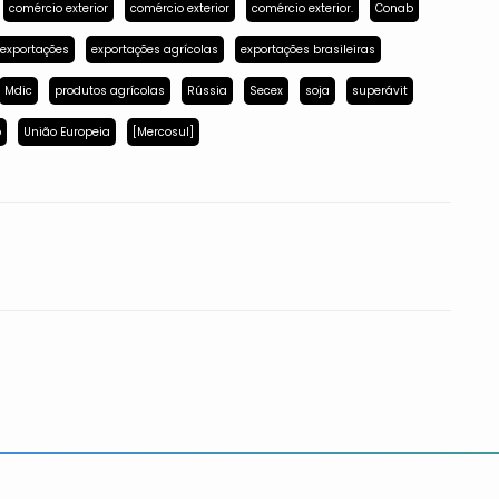
comércio exterior
comércio exterior
comércio exterior.
Conab
exportações
exportações agrícolas
exportações brasileiras
Mdic
produtos agrícolas
Rússia
Secex
soja
superávit
p
União Europeia
[Mercosul]