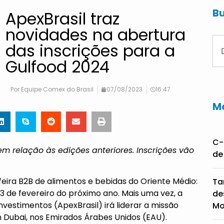
Bu
ApexBrasil traz
novidades na abertura
das inscrições para a
Gulfood 2024
Por
Equipe Comex do Brasil
07/08/2023
16:47
Ma
C-
em relação às edições anteriores. Inscrições vão
de
 feira B2B de alimentos e bebidas do Oriente Médio:
Ta
23 de fevereiro do próximo ano. Mais uma vez, a
de
vestimentos (ApexBrasil) irá liderar a missão
Mo
m Dubai, nos Emirados Árabes Unidos (EAU).