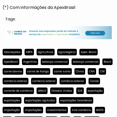
(*) Com informações da ApexBrasil
Tags:
Abicalçados
ABPA
agricultura
agronegócio
Apex-Brasil
ApexBrasil
Argentina
balança comercial
balança comercial
Brasil
carne bovina
carne de frango
carne suína
China
CNA
CNI
comércio exterior
comércio exterior
comércio exterior.
Conab
corrente de comércio
déficit
Estados Unidos
EUA
exportação
exportações
exportações agrícolas
exportações brasileiras
importação
importações
investimentos
livre comércio
MAPA