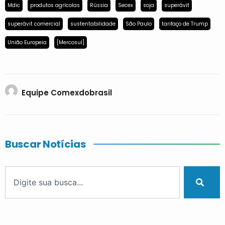
Mdic
produtos agrícolas
Rússia
Secex
soja
superávit
superávit comercial
sustentabilidade
São Paulo
tarifaço de Trump
União Europeia
[Mercosul]
Equipe Comexdobrasil
Buscar Notícias