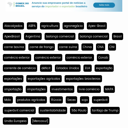
Abicalçados
ABPA
agricultura
agronegócio
Apex-Brasil
ApexBrasil
Argentina
balança comercial
balança comercial
Brasil
carne bovina
carne de frango
carne suína
China
CNA
CNI
comércio exterior
comércio exterior
comércio exterior.
Conab
corrente de comércio
déficit
Estados Unidos
EUA
exportação
exportações
exportações agrícolas
exportações brasileiras
importação
importações
investimentos
livre comércio
MAPA
Mdic
produtos agrícolas
Rússia
Secex
soja
superávit
superávit comercial
sustentabilidade
São Paulo
tarifaço de Trump
União Europeia
[Mercosul]