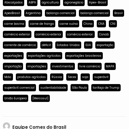
Abicalçados
ABPA
agricultura
agronegócio
Apex-Brasil
ApexBrasil
Argentina
balança comercial
balança comercial
Brasil
carne bovina
carne de frango
carne suína
China
CNA
CNI
comércio exterior
comércio exterior
comércio exterior.
Conab
corrente de comércio
déficit
Estados Unidos
EUA
exportação
exportações
exportações agrícolas
exportações brasileiras
importação
importações
investimentos
livre comércio
MAPA
Mdic
produtos agrícolas
Rússia
Secex
soja
superávit
superávit comercial
sustentabilidade
São Paulo
tarifaço de Trump
União Europeia
[Mercosul]
Equipe Comex do Brasil