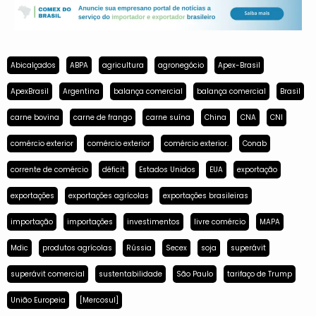
Abicalçados
ABPA
agricultura
agronegócio
Apex-Brasil
ApexBrasil
Argentina
balança comercial
balança comercial
Brasil
carne bovina
carne de frango
carne suína
China
CNA
CNI
comércio exterior
comércio exterior
comércio exterior.
Conab
corrente de comércio
déficit
Estados Unidos
EUA
exportação
exportações
exportações agrícolas
exportações brasileiras
importação
importações
investimentos
livre comércio
MAPA
Mdic
produtos agrícolas
Rússia
Secex
soja
superávit
superávit comercial
sustentabilidade
São Paulo
tarifaço de Trump
União Europeia
[Mercosul]