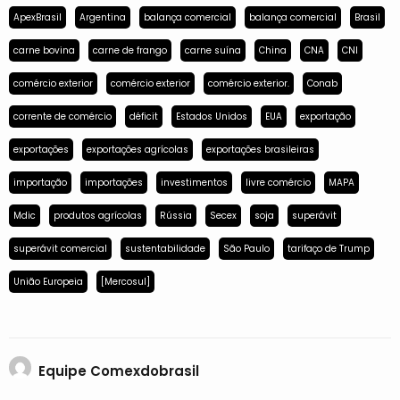
ApexBrasil
Argentina
balança comercial
balança comercial
Brasil
carne bovina
carne de frango
carne suína
China
CNA
CNI
comércio exterior
comércio exterior
comércio exterior.
Conab
corrente de comércio
déficit
Estados Unidos
EUA
exportação
exportações
exportações agrícolas
exportações brasileiras
importação
importações
investimentos
livre comércio
MAPA
Mdic
produtos agrícolas
Rússia
Secex
soja
superávit
superávit comercial
sustentabilidade
São Paulo
tarifaço de Trump
União Europeia
[Mercosul]
Equipe Comexdobrasil