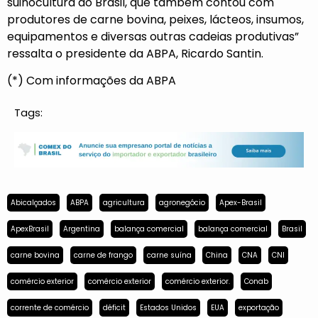
suinocultura do Brasil, que também contou com
produtores de carne bovina, peixes, lácteos, insumos,
equipamentos e diversas outras cadeias produtivas”
ressalta o presidente da ABPA, Ricardo Santin.
(*) Com informações da ABPA
Tags:
Abicalçados
ABPA
agricultura
agronegócio
Apex-Brasil
ApexBrasil
Argentina
balança comercial
balança comercial
Brasil
carne bovina
carne de frango
carne suína
China
CNA
CNI
comércio exterior
comércio exterior
comércio exterior.
Conab
corrente de comércio
déficit
Estados Unidos
EUA
exportação