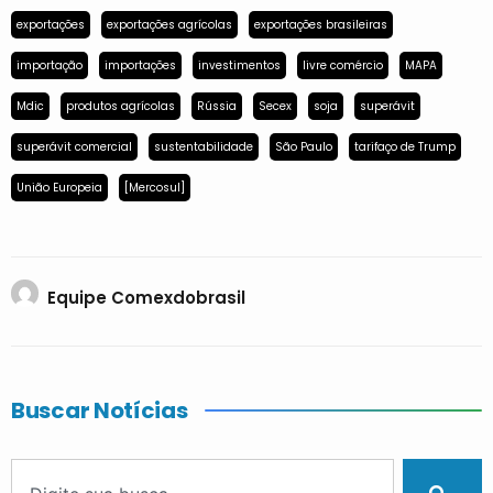
exportações
exportações agrícolas
exportações brasileiras
importação
importações
investimentos
livre comércio
MAPA
Mdic
produtos agrícolas
Rússia
Secex
soja
superávit
superávit comercial
sustentabilidade
São Paulo
tarifaço de Trump
União Europeia
[Mercosul]
Equipe Comexdobrasil
Buscar Notícias