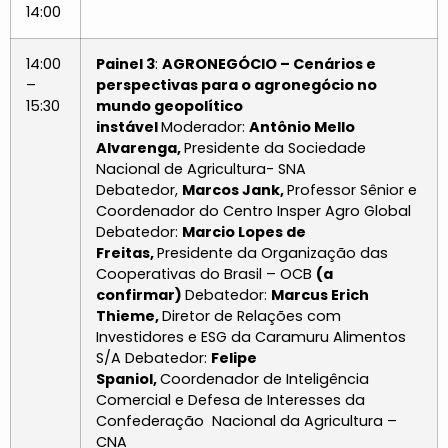
14:00
14:00
Painel 3
:
AGRONEGÓCIO – Cenários e
–
perspectivas para o agronegócio no
15:30
mundo geopolítico
instável
Moderador:
Antônio Mello
Alvarenga,
Presidente da Sociedade
Nacional de Agricultura- SNA
Debatedor,
Marcos Jank,
Professor Sênior e
Coordenador do Centro Insper Agro Global
Debatedor:
Marcio Lopes de
Freitas,
Presidente da Organização das
Cooperativas do Brasil – OCB
(a
confirmar)
Debatedor:
Marcus Erich
Thieme,
Diretor de Relações com
Investidores e ESG da Caramuru Alimentos
S/A Debatedor:
Felipe
Spaniol,
Coordenador de Inteligência
Comercial e Defesa de Interesses da
Confederação Nacional da Agricultura –
CNA