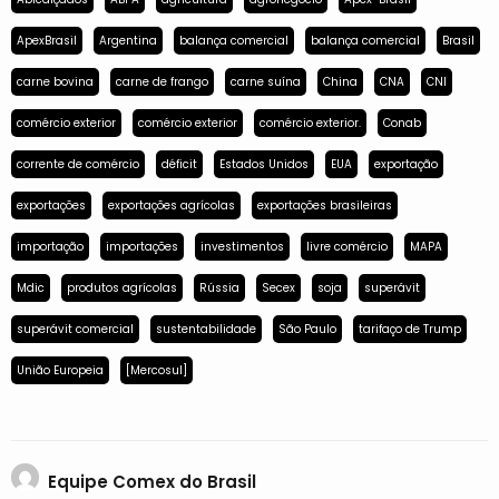
ApexBrasil
Argentina
balança comercial
balança comercial
Brasil
carne bovina
carne de frango
carne suína
China
CNA
CNI
comércio exterior
comércio exterior
comércio exterior.
Conab
corrente de comércio
déficit
Estados Unidos
EUA
exportação
exportações
exportações agrícolas
exportações brasileiras
importação
importações
investimentos
livre comércio
MAPA
Mdic
produtos agrícolas
Rússia
Secex
soja
superávit
superávit comercial
sustentabilidade
São Paulo
tarifaço de Trump
União Europeia
[Mercosul]
Equipe Comex do Brasil