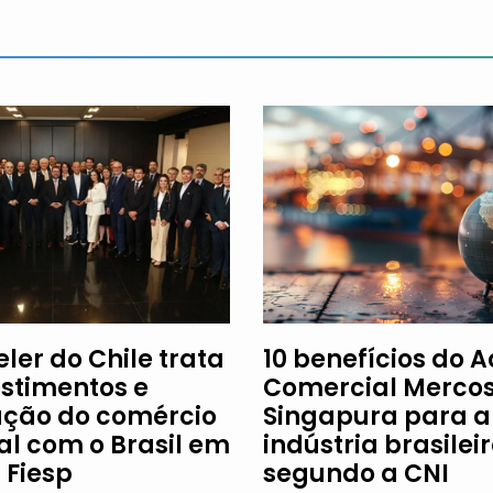
ler do Chile trata
10 benefícios do 
estimentos e
Comercial Mercos
ção do comércio
Singapura para a
al com o Brasil em
indústria brasileir
à Fiesp
segundo a CNI