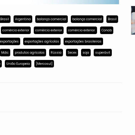
Brasil
Argentina
balança comercial
balança comercial
Brasil
comércio exterior
comércio exterior
comércio exterior.
Conab
exportações
exportações agrícolas
exportações brasileiras
Mdic
produtos agrícolas
Rússia
Secex
soja
superávit
p
União Europeia
[Mercosul]