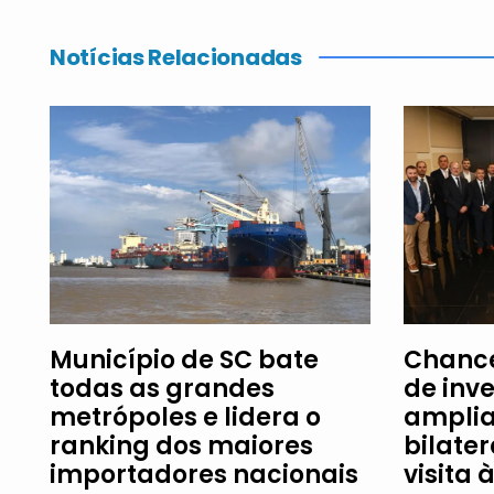
Notícias Relacionadas
Município de SC bate
Chance
todas as grandes
de inv
metrópoles e lidera o
amplia
ranking dos maiores
bilater
importadores nacionais
visita 