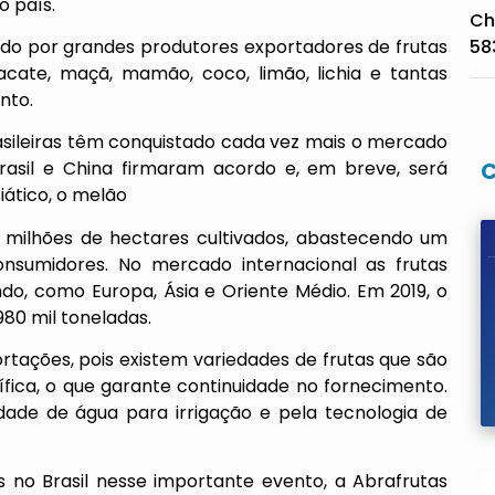
o país.
Ch
ado por grandes produtores exportadores de frutas
58
acate, maçã, mamão, coco, limão, lichia e tantas
nto.
rasileiras têm conquistado cada vez mais o mercado
rasil e China firmaram acordo e, em breve, será
iático, o melão
 milhões de hectares cultivados, abastecendo um
nsumidores. No mercado internacional as frutas
undo, como Europa, Ásia e Oriente Médio. Em 2019, o
80 mil toneladas.
ortações, pois existem variedades de frutas que são
fica, o que garante continuidade no fornecimento.
idade de água para irrigação e pela tecnologia de
 no Brasil nesse importante evento, a Abrafrutas