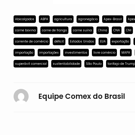
Abicalçados
ABPA
agricultura
agronegócio
Apex-Brasil
Apex
carne bovina
carne de frango
carne suína
China
CNA
CNI
corrente de comércio
déficit
Estados Unidos
EUA
exportação
importação
importações
investimentos
livre comércio
MAPA
superávit comercial
sustentabilidade
São Paulo
tarifaço de Trum
Equipe Comex do Brasil