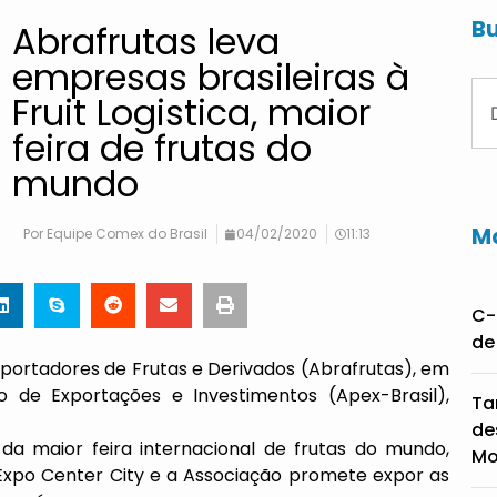
Bu
Abrafrutas leva
empresas brasileiras à
Fruit Logistica, maior
feira de frutas do
mundo
Ma
Por
Equipe Comex do Brasil
04/02/2020
11:13
C-
de
Exportadores de Frutas e Derivados (Abrafrutas), em
 de Exportações e Investimentos (Apex-Brasil),
Ta
de
 da maior feira internacional de frutas do mundo,
Mo
in Expo Center City e a Associação promete expor as