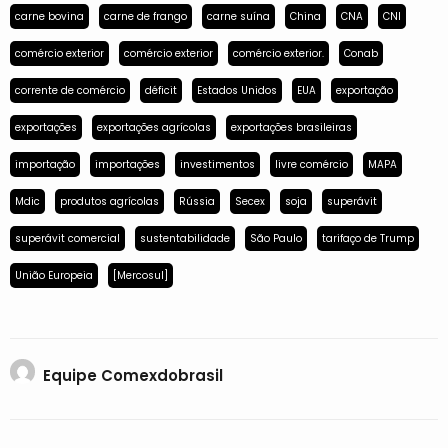
carne bovina
carne de frango
carne suína
China
CNA
CNI
comércio exterior
comércio exterior
comércio exterior.
Conab
corrente de comércio
déficit
Estados Unidos
EUA
exportação
exportações
exportações agrícolas
exportações brasileiras
importação
importações
investimentos
livre comércio
MAPA
Mdic
produtos agrícolas
Rússia
Secex
soja
superávit
superávit comercial
sustentabilidade
São Paulo
tarifaço de Trump
União Europeia
[Mercosul]
Equipe Comexdobrasil