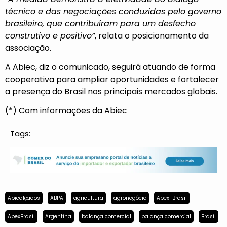
técnico e das negociações conduzidas pelo governo
brasileiro, que contribuíram para um desfecho
construtivo e positivo”
, relata o posicionamento da
associação.
A Abiec, diz o comunicado, seguirá atuando de forma
cooperativa para ampliar oportunidades e fortalecer
a presença do Brasil nos principais mercados globais.
(*) Com informações da Abiec
Tags:
Abicalçados
ABPA
agricultura
agronegócio
Apex-Brasil
ApexBrasil
Argentina
balança comercial
balança comercial
Brasil