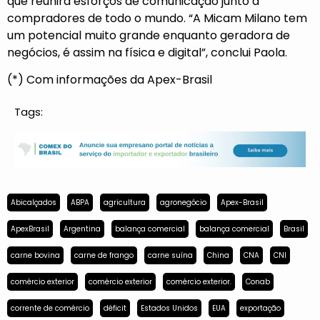
que reunirá esforços de comunicação junto a
compradores de todo o mundo. “A Micam Milano tem
um potencial muito grande enquanto geradora de
negócios, é assim na física e digital”, conclui Paola.
(*) Com informações da Apex-Brasil
Tags:
Abicalçados
ABPA
agricultura
agronegócio
Apex-Brasil
ApexBrasil
Argentina
balança comercial
balança comercial
Brasil
carne bovina
carne de frango
carne suína
China
CNA
CNI
comércio exterior
comércio exterior
comércio exterior.
Conab
corrente de comércio
déficit
Estados Unidos
EUA
exportação