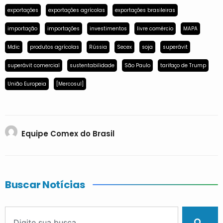
exportações
exportações agrícolas
exportações brasileiras
importação
importações
investimentos
livre comércio
MAPA
Mdic
produtos agrícolas
Rússia
Secex
soja
superávit
superávit comercial
sustentabilidade
São Paulo
tarifaço de Trump
União Europeia
[Mercosul]
Equipe Comex do Brasil
Buscar Notícias