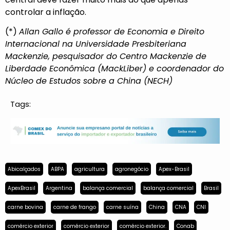
controlar a inflação.
(*)
Allan Gallo é professor de Economia e Direito
Internacional na Universidade Presbiteriana
Mackenzie, pesquisador do Centro Mackenzie de
Liberdade Econômica (MackLiber) e coordenador do
Núcleo de Estudos sobre a China (NECH)
Tags:
Abicalçados
ABPA
agricultura
agronegócio
Apex-Brasil
ApexBrasil
Argentina
balança comercial
balança comercial
Brasil
carne bovina
carne de frango
carne suína
China
CNA
CNI
comércio exterior
comércio exterior
comércio exterior.
Conab