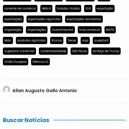
corrente de comércio
déficit
Estados Unidos
EUA
exportação
exportações
exportações agrícolas
exportações brasileiras
importação
importações
investimentos
livre comércio
MAPA
Mdic
produtos agrícolas
Rússia
Secex
soja
superávit
superávit comercial
sustentabilidade
São Paulo
tarifaço de Trump
União Europeia
[Mercosul]
Allan Augusto Gallo Antonio
Buscar Notícias