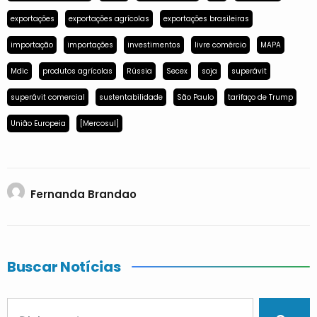
exportações
exportações agrícolas
exportações brasileiras
importação
importações
investimentos
livre comércio
MAPA
Mdic
produtos agrícolas
Rússia
Secex
soja
superávit
superávit comercial
sustentabilidade
São Paulo
tarifaço de Trump
União Europeia
[Mercosul]
Fernanda Brandao
Buscar Notícias