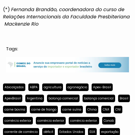
(*)
Fernanda Brandão, coordenadora do curso de
Relações Internacionais da Faculdade Presbiteriana
Mackenzie Rio
Tags:
Abicalçados
ABPA
agricultura
agronegócio
Apex-Brasil
ApexBrasil
Argentina
balança comercial
balança comercial
Brasil
carne bovina
carne de frango
carne suína
China
CNA
CNI
comércio exterior
comércio exterior
comércio exterior.
Conab
corrente de comércio
déficit
Estados Unidos
EUA
exportação