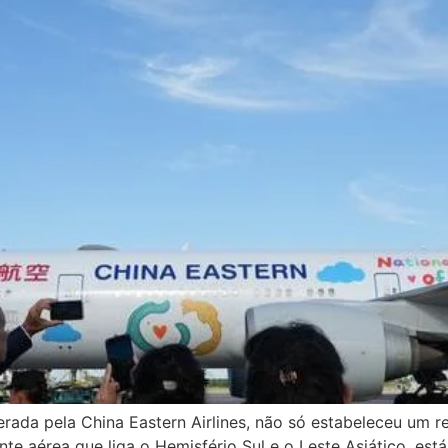
erada pela China Eastern Airlines, não só estabeleceu um 
aérea que liga o Hemisfério Sul e o Leste Asiático, está