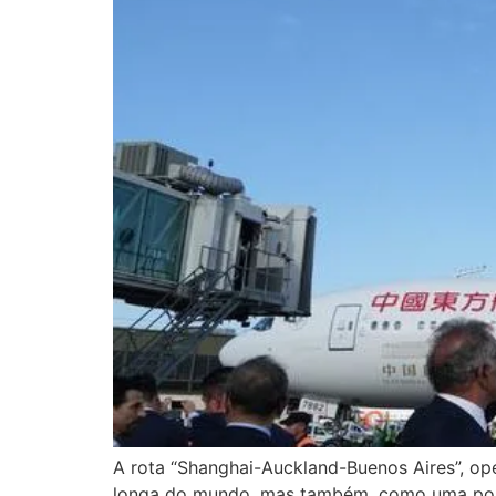
A rota “Shanghai-Auckland-Buenos Aires”, op
longa do mundo, mas também, como uma ponte 