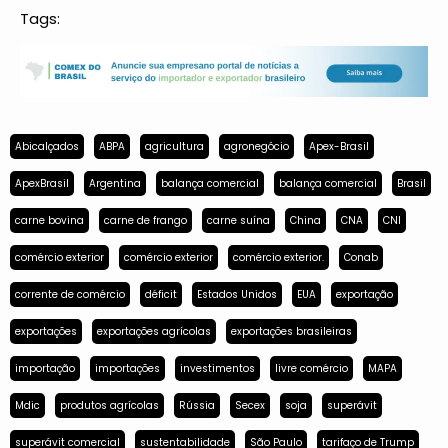
Tags:
Abicalçados
ABPA
agricultura
agronegócio
Apex-Brasil
ApexBrasil
Argentina
balança comercial
balança comercial
Brasil
carne bovina
carne de frango
carne suína
China
CNA
CNI
comércio exterior
comércio exterior
comércio exterior.
Conab
corrente de comércio
déficit
Estados Unidos
EUA
exportação
exportações
exportações agrícolas
exportações brasileiras
importação
importações
investimentos
livre comércio
MAPA
Mdic
produtos agrícolas
Rússia
Secex
soja
superávit
superávit comercial
sustentabilidade
São Paulo
tarifaço de Trump