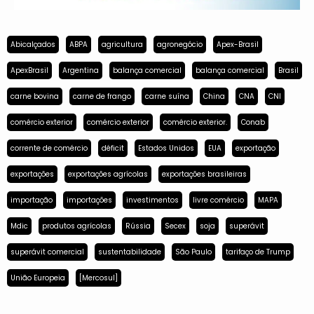
Abicalçados
ABPA
agricultura
agronegócio
Apex-Brasil
ApexBrasil
Argentina
balança comercial
balança comercial
Brasil
carne bovina
carne de frango
carne suína
China
CNA
CNI
comércio exterior
comércio exterior
comércio exterior.
Conab
corrente de comércio
déficit
Estados Unidos
EUA
exportação
exportações
exportações agrícolas
exportações brasileiras
importação
importações
investimentos
livre comércio
MAPA
Mdic
produtos agrícolas
Rússia
Secex
soja
superávit
superávit comercial
sustentabilidade
São Paulo
tarifaço de Trump
União Europeia
[Mercosul]