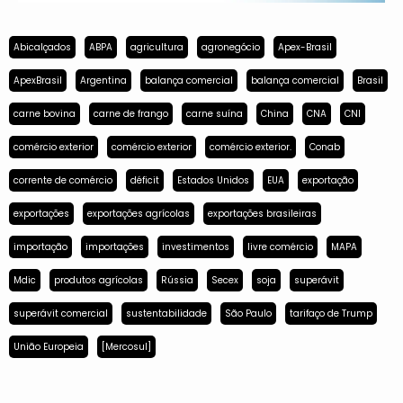
Abicalçados
ABPA
agricultura
agronegócio
Apex-Brasil
ApexBrasil
Argentina
balança comercial
balança comercial
Brasil
carne bovina
carne de frango
carne suína
China
CNA
CNI
comércio exterior
comércio exterior
comércio exterior.
Conab
corrente de comércio
déficit
Estados Unidos
EUA
exportação
exportações
exportações agrícolas
exportações brasileiras
importação
importações
investimentos
livre comércio
MAPA
Mdic
produtos agrícolas
Rússia
Secex
soja
superávit
superávit comercial
sustentabilidade
São Paulo
tarifaço de Trump
União Europeia
[Mercosul]