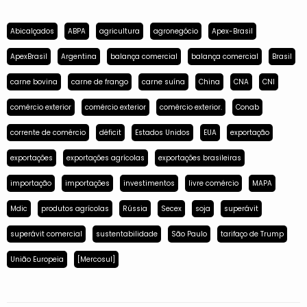
Abicalçados
ABPA
agricultura
agronegócio
Apex-Brasil
ApexBrasil
Argentina
balança comercial
balança comercial
Brasil
carne bovina
carne de frango
carne suína
China
CNA
CNI
comércio exterior
comércio exterior
comércio exterior.
Conab
corrente de comércio
déficit
Estados Unidos
EUA
exportação
exportações
exportações agrícolas
exportações brasileiras
importação
importações
investimentos
livre comércio
MAPA
Mdic
produtos agrícolas
Rússia
Secex
soja
superávit
superávit comercial
sustentabilidade
São Paulo
tarifaço de Trump
União Europeia
[Mercosul]