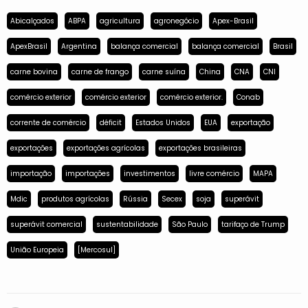
Abicalçados
ABPA
agricultura
agronegócio
Apex-Brasil
ApexBrasil
Argentina
balança comercial
balança comercial
Brasil
carne bovina
carne de frango
carne suína
China
CNA
CNI
comércio exterior
comércio exterior
comércio exterior.
Conab
corrente de comércio
déficit
Estados Unidos
EUA
exportação
exportações
exportações agrícolas
exportações brasileiras
importação
importações
investimentos
livre comércio
MAPA
Mdic
produtos agrícolas
Rússia
Secex
soja
superávit
superávit comercial
sustentabilidade
São Paulo
tarifaço de Trump
União Europeia
[Mercosul]