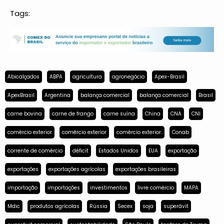
Tags:
Abicalçados
ABPA
agricultura
agronegócio
Apex-Brasil
ApexBrasil
Argentina
balança comercial
balança comercial
Brasil
carne bovina
carne de frango
carne suína
China
CNA
CNI
comércio exterior
comércio exterior
comércio exterior.
Conab
corrente de comércio
déficit
Estados Unidos
EUA
exportação
exportações
exportações agrícolas
exportações brasileiras
importação
importações
investimentos
livre comércio
MAPA
Mdic
produtos agrícolas
Rússia
Secex
soja
superávit