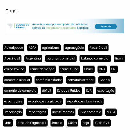
Tags:
Abicalçados
ABPA
agricultura
agronegócio
Apex-Brasil
ApexBrasil
Argentina
balança comercial
balança comercial
Brasil
carne bovina
carne de frango
carne suína
China
CNA
CNI
comércio exterior
comércio exterior
comércio exterior.
Conab
corrente de comércio
déficit
Estados Unidos
EUA
exportação
exportações
exportações agrícolas
exportações brasileiras
importação
importações
investimentos
livre comércio
MAPA
Mdic
produtos agrícolas
Rússia
Secex
soja
superávit