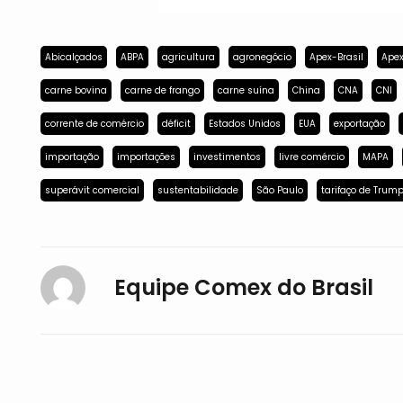
Abicalçados
ABPA
agricultura
agronegócio
Apex-Brasil
Apex
carne bovina
carne de frango
carne suína
China
CNA
CNI
corrente de comércio
déficit
Estados Unidos
EUA
exportação
importação
importações
investimentos
livre comércio
MAPA
superávit comercial
sustentabilidade
São Paulo
tarifaço de Trum
Equipe Comex do Brasil