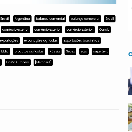
Brasil
Argentina
balança comercial
balança comercial
Brasil
comércio exterior
comércio exterior
comércio exterior.
Conab
exportações
exportações agrícolas
exportações brasileiras
Mdic
produtos agrícolas
Rússia
Secex
soja
superávit
O
p
União Europeia
[Mercosul]