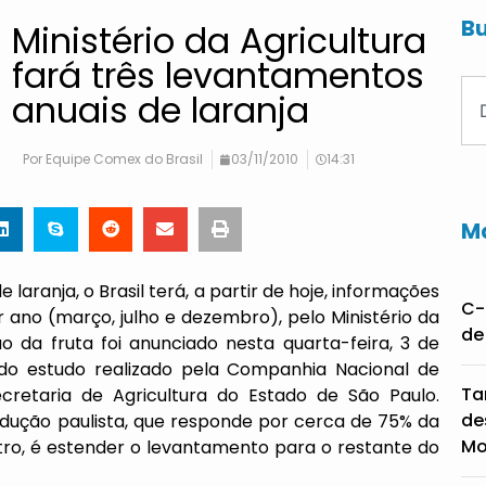
Bu
Ministério da Agricultura
fará três levantamentos
anuais de laranja
Por
Equipe Comex do Brasil
03/11/2010
14:31
Ma
laranja, o Brasil terá, a partir de hoje, informações
C-
or ano (março, julho e dezembro), pelo Ministério da
de
o da fruta foi anunciado nesta quarta-feira, 3 de
 do estudo realizado pela Companhia Nacional de
Ta
etaria de Agricultura do Estado de São Paulo.
de
rodução paulista, que responde por cerca de 75% da
Mo
nistro, é estender o levantamento para o restante do