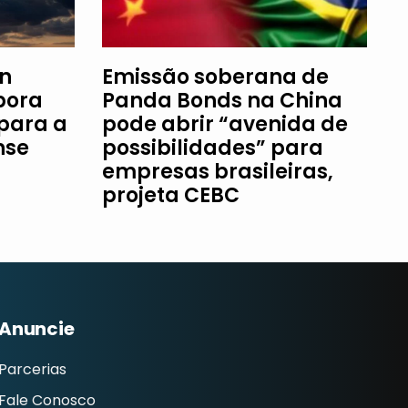
an
Emissão soberana de
bora
Panda Bonds na China
 para a
pode abrir “avenida de
nse
possibilidades” para
empresas brasileiras,
projeta CEBC
Anuncie
Parcerias
Fale Conosco