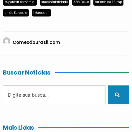
superávit comercial
sustentabilidade
São Paulo
tarifaço de Trump
União Europeia
[Mercosul]
ComexdoBrasil.com
Buscar Notícias
Mais Lidas