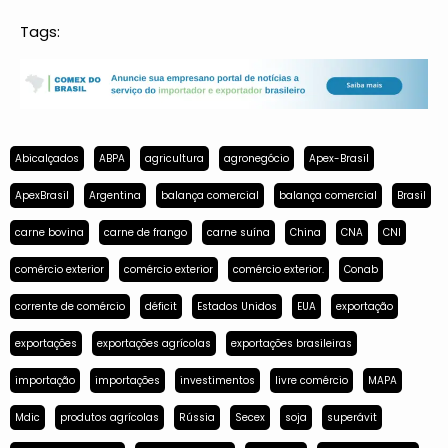
Tags:
Abicalçados
ABPA
agricultura
agronegócio
Apex-Brasil
ApexBrasil
Argentina
balança comercial
balança comercial
Brasil
carne bovina
carne de frango
carne suína
China
CNA
CNI
comércio exterior
comércio exterior
comércio exterior.
Conab
corrente de comércio
déficit
Estados Unidos
EUA
exportação
exportações
exportações agrícolas
exportações brasileiras
importação
importações
investimentos
livre comércio
MAPA
Mdic
produtos agrícolas
Rússia
Secex
soja
superávit