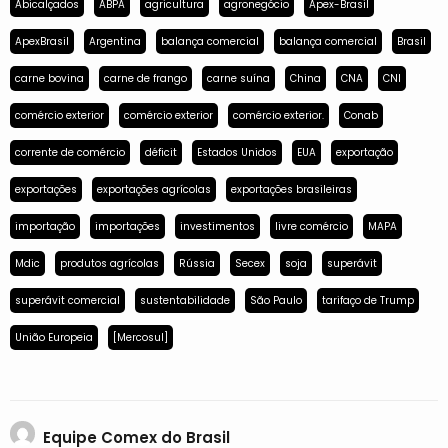
Abicalçados
ABPA
agricultura
agronegócio
Apex-Brasil
ApexBrasil
Argentina
balança comercial
balança comercial
Brasil
carne bovina
carne de frango
carne suína
China
CNA
CNI
comércio exterior
comércio exterior
comércio exterior.
Conab
corrente de comércio
déficit
Estados Unidos
EUA
exportação
exportações
exportações agrícolas
exportações brasileiras
importação
importações
investimentos
livre comércio
MAPA
Mdic
produtos agrícolas
Rússia
Secex
soja
superávit
superávit comercial
sustentabilidade
São Paulo
tarifaço de Trump
União Europeia
[Mercosul]
Equipe Comex do Brasil