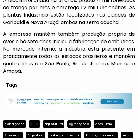
A Nicolini foi criada há 31 anos, produz 4 mil toneladas
de frango por mês e emprega 1,2 mil funcionários. As
plantas industriais estão localizadas nas cidades de
Garibaldi e Nova Araçá, ambas na serra gaúcha.
A empresa mantém também produção própria de
ovos e há sete anos iniciou a fabricação de embutidos.
No mercado interno, a indústria está presente em
praticamente todos os estados brasileiros e mantém
quatro filiais em São Paulo, Rio de Janeiro, Manaus e
Amapá.
Tags:
Abicalçados
ABPA
agricultura
agronegócio
Apex-Brasil
ApexBrasil
Argentina
balança comercial
balança comercial
Brasil