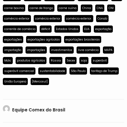
carne bovina
carne de frango
carne suína
China
CNA
CNI
comércio exterior
comércio exterior
comércio exterior.
Conab
corrente de comércio
déficit
Estados Unidos
EUA
exportação
exportações
exportações agrícolas
exportações brasileiras
importação
importações
investimentos
livre comércio
MAPA
Mdic
produtos agrícolas
Rússia
Secex
soja
superávit
superávit comercial
sustentabilidade
São Paulo
tarifaço de Trump
União Europeia
[Mercosul]
Equipe Comex do Brasil