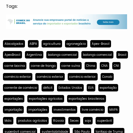
Tags:
Abicalçados
ABPA
agricultura
agronegócio
Apex-Brasil
ApexBrasil
Argentina
balança comercial
balança comercial
Brasil
carne bovina
carne de frango
carne suína
China
CNA
CNI
comércio exterior
comércio exterior
comércio exterior.
Conab
corrente de comércio
déficit
Estados Unidos
EUA
exportação
exportações
exportações agrícolas
exportações brasileiras
importação
importações
investimentos
livre comércio
MAPA
Mdic
produtos agrícolas
Rússia
Secex
soja
superávit
superávit comercial
sustentabilidade
São Paulo
tarifaço de Trump