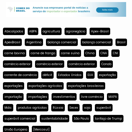
Abicalçados
ABPA
agricultura
agronegócio
Apex-Brasil
ApexBrasil
Argentina
balança comercial
balança comercial
Brasil
carne bovina
carne de frango
carne suína
China
CNA
CNI
comércio exterior
comércio exterior
comércio exterior.
Conab
corrente de comércio
déficit
Estados Unidos
EUA
exportação
exportações
exportações agrícolas
exportações brasileiras
importação
importações
investimentos
livre comércio
MAPA
Mdic
produtos agrícolas
Rússia
Secex
soja
superávit
superávit comercial
sustentabilidade
São Paulo
tarifaço de Trump
União Europeia
[Mercosul]