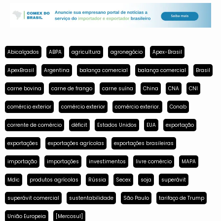
Abicalçados
ABPA
agricultura
agronegócio
Apex-Brasil
ApexBrasil
Argentina
balança comercial
balança comercial
Brasil
carne bovina
carne de frango
carne suína
China
CNA
CNI
comércio exterior
comércio exterior
comércio exterior.
Conab
corrente de comércio
déficit
Estados Unidos
EUA
exportação
exportações
exportações agrícolas
exportações brasileiras
importação
importações
investimentos
livre comércio
MAPA
Mdic
produtos agrícolas
Rússia
Secex
soja
superávit
superávit comercial
sustentabilidade
São Paulo
tarifaço de Trump
União Europeia
[Mercosul]