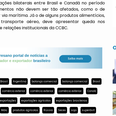
ações bilaterais entre Brasil e Canadá no período
gmentos não devem ser tão afetados, como o de
via marítima. Já o de alguns produtos alimentícios,
transporte aéreo, deve apresentar queda nos
e relações institucionais da CCBC.
O
Brasil
Argentina
balança comercial
balança comercial
Brasil
comércio exterior
comércio exterior
comércio exterior.
Conab
exportações
exportações agrícolas
exportações brasileiras
Mdic
produtos agrícolas
Rússia
Secex
soja
superávit