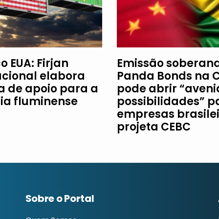
o EUA: Firjan
Emissão soberan
acional elabora
Panda Bonds na 
ha de apoio para a
pode abrir “aveni
ria fluminense
possibilidades” p
empresas brasilei
projeta CEBC
Sobre o Portal