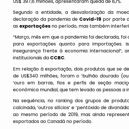
US$ 397,6 milhões, apresentaram queda de 8,1%.
Segundo a entidade, a desvalorização da moed
declaração da pandemia de
Covid-19
por parte d
as
exportações
no período, mas também interfer
“Março, mês em que a pandemia foi declarada, foi 
para exportações quanto para importações. I
insegurança frente à economia internacional”, a
institucionais da
CCBC
.
Em relação à exportação, dois produtos que se 
de US$340 milhões, foram o ‘bulhão dourado (o
‘ouro em barras, fios e perfis de seção maciça
econômica mundial, que tem levado as pessoas a i
Na sequência, no ranking dos grupos de produ
calcinada, ‘outros silícios’ e ‘pentóxido de diva
ao mesmo período de 2019, mas ainda represen
exportados ao Canadá no período.