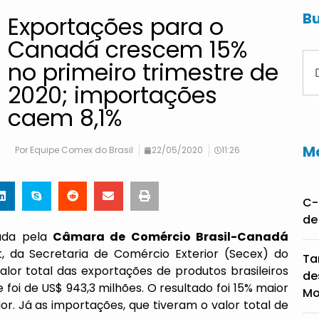
Bu
Exportações para o
Canadá crescem 15%
no primeiro trimestre de
2020; importações
caem 8,1%
Ma
Por
Equipe Comex do Brasil
22/05/2020
11:26
C-
de
zada pela
Câmara de Comércio Brasil-Canadá
da Secretaria de Comércio Exterior (Secex) do
Ta
lor total das exportações de produtos brasileiros
de
 foi de US$ 943,3 milhões. O resultado foi 15% maior
Mo
 Já as importações, que tiveram o valor total de