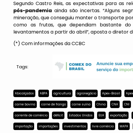
Segundo Castro Reis, as expectativas para as rel
pós-pandemia
ainda são incertas. “Alguns se
mineração, que conseguiu manter o transporte por 
como as frutas, que dependiam bastante do 
levantamentos a partir do abril”, aposta o diretor d
(*) Com informações da CCBC
Tags:
Abicalçados
ABPA
agricultura
agronegócio
Apex-Brasil
Apex
carne bovina
carne de frango
carne suína
China
CNA
CNI
corrente de comércio
déficit
Estados Unidos
EUA
exportação
importação
importações
investimentos
livre comércio
MAPA