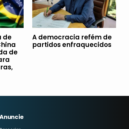
a de
A democracia refém de
China
partidos enfraquecidos
da de
ara
ras,
Anuncie