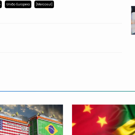
p
União Europeia
[Mercosul]