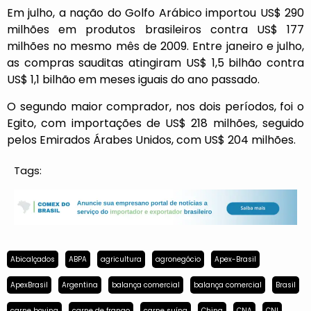
Em julho, a nação do Golfo Arábico importou US$ 290
milhões em produtos brasileiros contra US$ 177
milhões no mesmo mês de 2009. Entre janeiro e julho,
as compras sauditas atingiram US$ 1,5 bilhão contra
US$ 1,1 bilhão em meses iguais do ano passado.
O segundo maior comprador, nos dois períodos, foi o
Egito, com importações de US$ 218 milhões, seguido
pelos Emirados Árabes Unidos, com US$ 204 milhões.
Tags:
Abicalçados
ABPA
agricultura
agronegócio
Apex-Brasil
ApexBrasil
Argentina
balança comercial
balança comercial
Brasil
carne bovina
carne de frango
carne suína
China
CNA
CNI