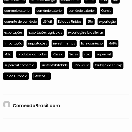
comércio exterior
comércio exterior
comércio exterior.
Conab
corrente de comércio
déficit
Estados Unidos
EUA
exportação
exportações
exportações agrícolas
exportações brasileiras
importação
importações
investimentos
livre comércio
MAPA
Mdic
produtos agrícolas
Rússia
Secex
soja
superávit
superávit comercial
sustentabilidade
São Paulo
tarifaço de Trump
União Europeia
[Mercosul]
ComexdoBrasil.com