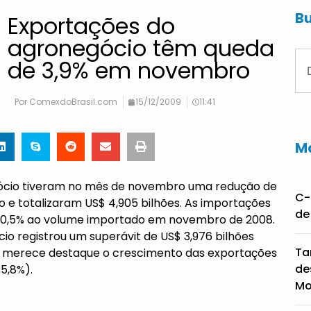
Bu
Exportações do
agronegócio têm queda
de 3,9% em novembro
Por
ComexdoBrasil.com
15/12/2009
11:41
Ma
gócio tiveram no mês de novembro uma redução de
C-
e totalizaram US$ 4,905 bilhões. As importações
de
m 0,5% ao volume importado em novembro de 2008.
o registrou um superávit de US$ 3,976 bilhões
Ta
a, merece destaque o crescimento das exportações
de
5,8%).
Mo