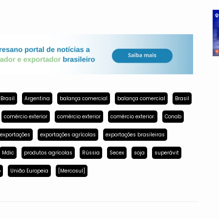
Brasil
Argentina
balança comercial
balança comercial
Brasil
comércio exterior
comércio exterior
comércio exterior.
Conab
exportações
exportações agrícolas
exportações brasileiras
Mdic
produtos agrícolas
Rússia
Secex
soja
superávit
p
União Europeia
[Mercosul]