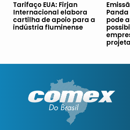
Tarifaço EUA: Firjan
Emissã
Internacional elabora
Panda 
cartilha de apoio para a
pode a
indústria fluminense
possib
empres
projet