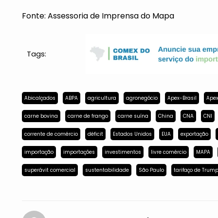
Fonte: Assessoria de Imprensa do Mapa
Tags:
Abicalçados
ABPA
agricultura
agronegócio
Apex-Brasil
Apex
carne bovina
carne de frango
carne suína
China
CNA
CNI
corrente de comércio
déficit
Estados Unidos
EUA
exportação
importação
importações
investimentos
livre comércio
MAPA
superávit comercial
sustentabilidade
São Paulo
tarifaço de Trum