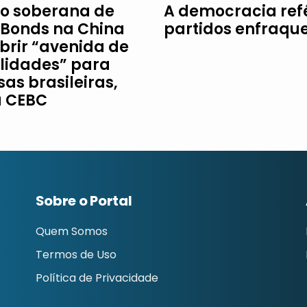
o soberana de
A democracia re
Bonds na China
partidos enfraqu
brir “avenida de
ilidades” para
as brasileiras,
a CEBC
Sobre o Portal
Quem Somos
Termos de Uso
Política de Privacidade