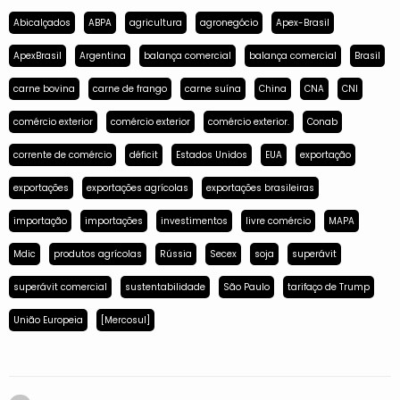
Abicalçados
ABPA
agricultura
agronegócio
Apex-Brasil
ApexBrasil
Argentina
balança comercial
balança comercial
Brasil
carne bovina
carne de frango
carne suína
China
CNA
CNI
comércio exterior
comércio exterior
comércio exterior.
Conab
corrente de comércio
déficit
Estados Unidos
EUA
exportação
exportações
exportações agrícolas
exportações brasileiras
importação
importações
investimentos
livre comércio
MAPA
Mdic
produtos agrícolas
Rússia
Secex
soja
superávit
superávit comercial
sustentabilidade
São Paulo
tarifaço de Trump
União Europeia
[Mercosul]