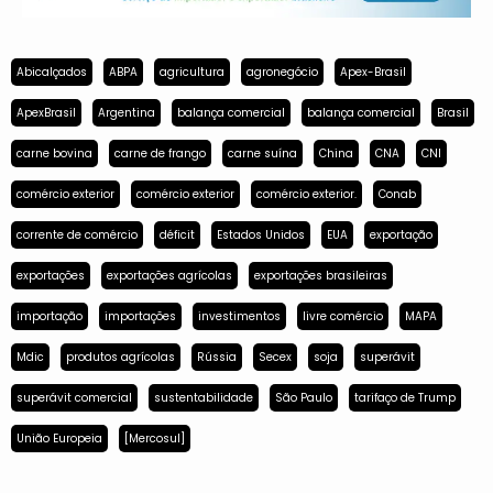
Abicalçados
ABPA
agricultura
agronegócio
Apex-Brasil
ApexBrasil
Argentina
balança comercial
balança comercial
Brasil
carne bovina
carne de frango
carne suína
China
CNA
CNI
comércio exterior
comércio exterior
comércio exterior.
Conab
corrente de comércio
déficit
Estados Unidos
EUA
exportação
exportações
exportações agrícolas
exportações brasileiras
importação
importações
investimentos
livre comércio
MAPA
Mdic
produtos agrícolas
Rússia
Secex
soja
superávit
superávit comercial
sustentabilidade
São Paulo
tarifaço de Trump
União Europeia
[Mercosul]