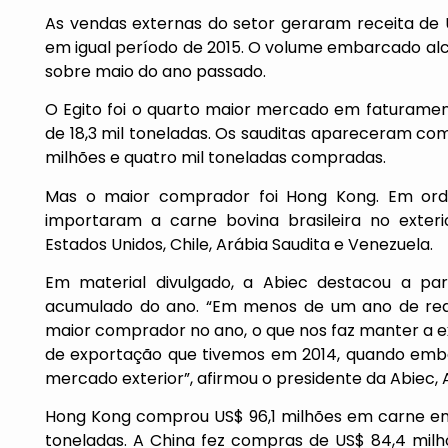
As vendas externas do setor geraram receita de 
em igual período de 2015. O volume embarcado alc
sobre maio do ano passado.
O Egito foi o quarto maior mercado em faturament
de 18,3 mil toneladas. Os sauditas apareceram c
milhões e quatro mil toneladas compradas.
Mas o maior comprador foi Hong Kong. Em or
importaram a carne bovina brasileira no exterior
Estados Unidos, Chile, Arábia Saudita e Venezuela.
Em material divulgado, a Abiec destacou a part
acumulado do ano. “Em menos de um ano de rea
maior comprador no ano, o que nos faz manter a e
de exportação que tivemos em 2014, quando emba
mercado exterior”, afirmou o presidente da Abiec, 
Hong Kong comprou US$ 96,1 milhões em carne em
toneladas. A China fez compras de US$ 84,4 milhõ