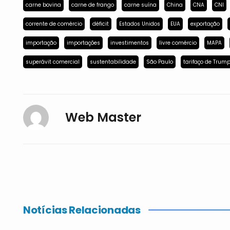
carne bovina
carne de frango
carne suína
China
CNA
CNI
corrente de comércio
déficit
Estados Unidos
EUA
exportação
importação
importações
investimentos
livre comércio
MAPA
superávit comercial
sustentabilidade
São Paulo
tarifaço de Trum
Web Master
Notícias Relacionadas