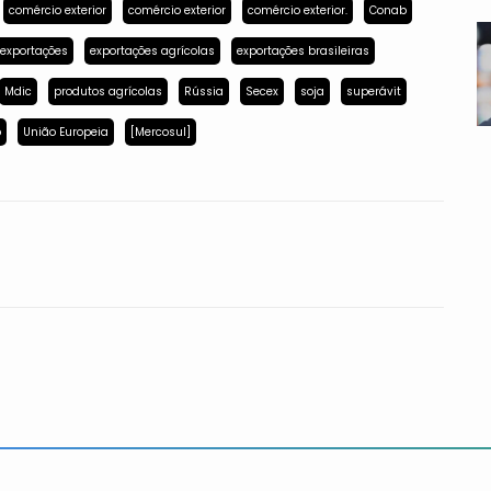
comércio exterior
comércio exterior
comércio exterior.
Conab
exportações
exportações agrícolas
exportações brasileiras
Mdic
produtos agrícolas
Rússia
Secex
soja
superávit
p
União Europeia
[Mercosul]