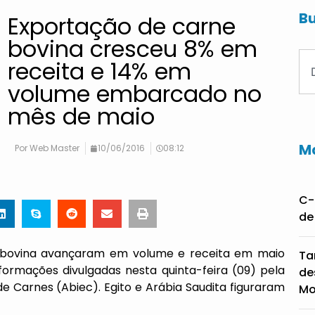
Bu
Exportação de carne
bovina cresceu 8% em
receita e 14% em
volume embarcado no
mês de maio
Ma
Por
Web Master
10/06/2016
08:12
C-
de
ne bovina avançaram em volume e receita em maio
Ta
rmações divulgadas nesta quinta-feira (09) pela
de
de Carnes (Abiec). Egito e Arábia Saudita figuraram
Mo