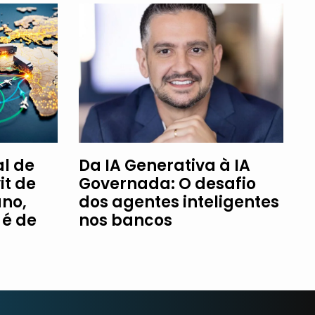
l de
Da IA Generativa à IA
it de
Governada: O desafio
ano,
dos agentes inteligentes
é de
nos bancos