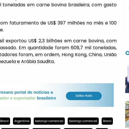
il toneladas em carne bovina brasileira, com gasto
 com faturamento de US$ 397 milhões no mês e 100
e.
il exportou US$ 2,3 bilhões em carne bovina, com
ssado. Em quantidade foram 609,7 mil toneladas,
O
rtadores foram, em ordem, Hong Kong, China, União
enezuela e Arábia Saudita.
Brasil
Argentina
balança comercial
balança comercial
Brasil