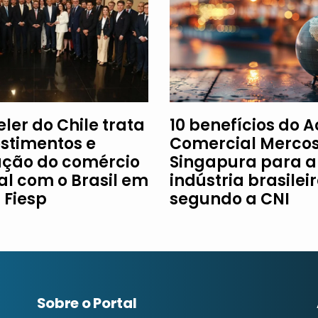
ler do Chile trata
10 benefícios do 
estimentos e
Comercial Mercos
ção do comércio
Singapura para a
al com o Brasil em
indústria brasileir
à Fiesp
segundo a CNI
Sobre o Portal