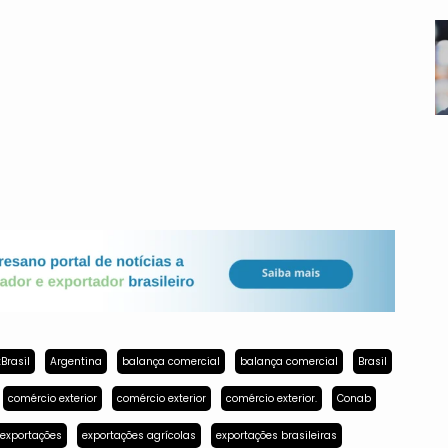
Brasil
Argentina
balança comercial
balança comercial
Brasil
comércio exterior
comércio exterior
comércio exterior.
Conab
exportações
exportações agrícolas
exportações brasileiras