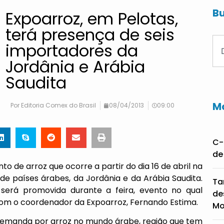
Bu
Expoarroz, em Pelotas,
terá presença de seis
importadores da
Jordânia e Arábia
Saudita
Ma
Por
Editoria Comex do Brasil
08/04/2013
09:00
C-
de
o de arroz que ocorre a partir do dia 16 de abril na
de países árabes, da Jordânia e da Arábia Saudita.
Ta
 será promovida durante a feira, evento no qual
de
com o coordenador da Expoarroz, Fernando Estima.
Mo
emanda por arroz no mundo árabe, região que tem