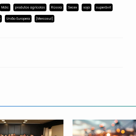
Mdic
produtos agrícolas
Rússia
Secex
soja
superávit
p
União Europeia
[Mercosul]