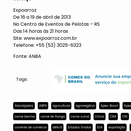
Expoarroz
De 16 a 19 de abril de 2013
No Centro de Eventos de Pelotas – RS
Das 14 horas às 21 horas
Site:
www.expoarroz.com.br
Telefone: +55 (53) 3025-6323
Fonte: ANBA
Tags:
Abicalçados
ABPA
agricultura
agronegócio
Apex-Brasil
Apex
carne bovina
carne de frango
carne suína
China
CNA
CNI
corrente de comércio
déficit
Estados Unidos
EUA
exportação