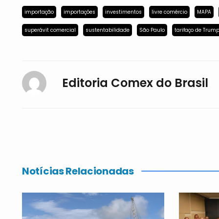
importação
importações
investimentos
livre comércio
MAPA
superávit comercial
sustentabilidade
São Paulo
tarifaço de Trum
Editoria Comex do Brasil
Notícias Relacionadas