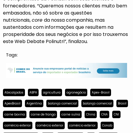
fornecedores. “Queremos nossos clientes muito bem
embasados, não só sobre as questões
nutricionais,
core
da nossa companhia, mas
sustentados com informações que resultem na
prosperidade dos seus negócios e por isso trouxemos
este Web Debate Polinutri”, finalizou.
Tags:
Abicalçados
ABPA
agricultura
agronegócio
Apex-Brasil
ApexBrasil
Argentina
balança comercial
balança comercial
Brasil
carne bovina
carne de frango
carne suína
China
CNA
CNI
comércio exterior
comércio exterior
comércio exterior.
Conab