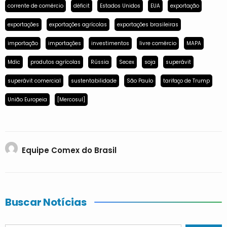
corrente de comércio
déficit
Estados Unidos
EUA
exportação
exportações
exportações agrícolas
exportações brasileiras
importação
importações
investimentos
livre comércio
MAPA
Mdic
produtos agrícolas
Rússia
Secex
soja
superávit
superávit comercial
sustentabilidade
São Paulo
tarifaço de Trump
União Europeia
[Mercosul]
Equipe Comex do Brasil
Buscar Notícias