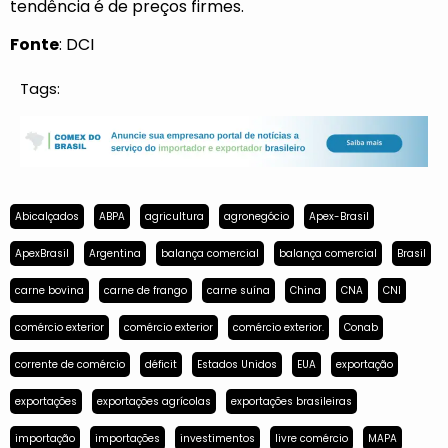
tendência é de preços firmes.
Fonte
: DCI
Tags:
Abicalçados
ABPA
agricultura
agronegócio
Apex-Brasil
ApexBrasil
Argentina
balança comercial
balança comercial
Brasil
carne bovina
carne de frango
carne suína
China
CNA
CNI
comércio exterior
comércio exterior
comércio exterior.
Conab
corrente de comércio
déficit
Estados Unidos
EUA
exportação
exportações
exportações agrícolas
exportações brasileiras
importação
importações
investimentos
livre comércio
MAPA