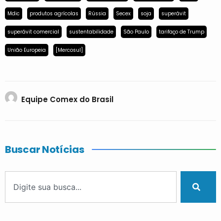
Mdic
produtos agrícolas
Rússia
Secex
soja
superávit
superávit comercial
sustentabilidade
São Paulo
tarifaço de Trump
União Europeia
[Mercosul]
Equipe Comex do Brasil
Buscar Notícias