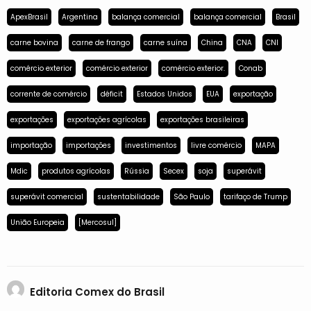
ApexBrasil
Argentina
balança comercial
balança comercial
Brasil
carne bovina
carne de frango
carne suína
China
CNA
CNI
comércio exterior
comércio exterior
comércio exterior.
Conab
corrente de comércio
déficit
Estados Unidos
EUA
exportação
exportações
exportações agrícolas
exportações brasileiras
importação
importações
investimentos
livre comércio
MAPA
Mdic
produtos agrícolas
Rússia
Secex
soja
superávit
superávit comercial
sustentabilidade
São Paulo
tarifaço de Trump
União Europeia
[Mercosul]
Editoria Comex do Brasil