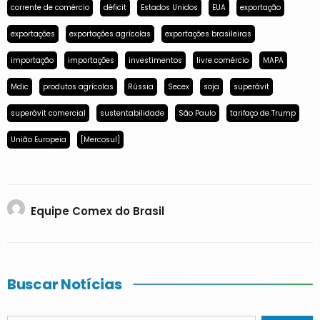
corrente de comércio
déficit
Estados Unidos
EUA
exportação
exportações
exportações agrícolas
exportações brasileiras
importação
importações
investimentos
livre comércio
MAPA
Mdic
produtos agrícolas
Rússia
Secex
soja
superávit
superávit comercial
sustentabilidade
São Paulo
tarifaço de Trump
União Europeia
[Mercosul]
Equipe Comex do Brasil
Buscar Notícias