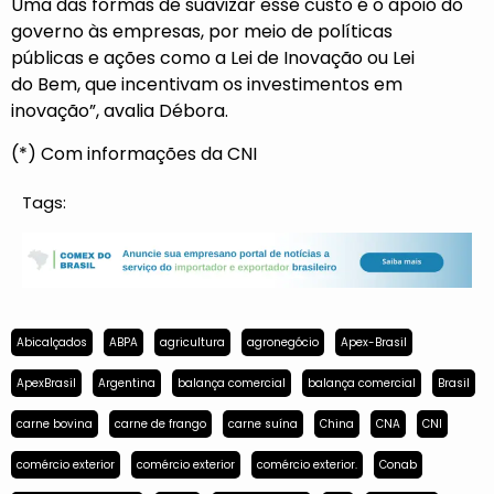
Uma das formas de suavizar esse custo é o apoio do
governo às empresas, por meio de políticas
públicas e ações como a Lei de Inovação ou Lei
do Bem, que incentivam os investimentos em
inovação”, avalia Débora.
(*) Com informações da CNI
Tags:
Abicalçados
ABPA
agricultura
agronegócio
Apex-Brasil
ApexBrasil
Argentina
balança comercial
balança comercial
Brasil
carne bovina
carne de frango
carne suína
China
CNA
CNI
comércio exterior
comércio exterior
comércio exterior.
Conab