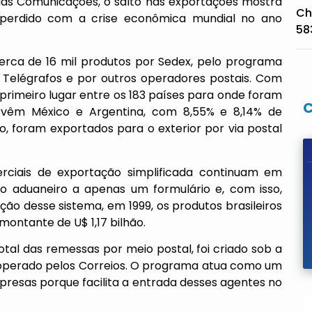
o das Comunicações, o salto nas exportações mostra
Ch
 perdido com a crise econômica mundial no ano
58
cerca de 16 mil produtos por Sedex, pelo programa
e Telégrafos e por outros operadores postais. Com
primeiro lugar entre os 183 países para onde foram
a, vêm México e Argentina, com 8,55% e 8,14% de
, foram exportados para o exterior por via postal
ciais de exportação simplificada continuam em
ho aduaneiro a apenas um formulário e, com isso,
ão desse sistema, em 1999, os produtos brasileiros
montante de U$ 1,17 bilhão.
otal das remessas por meio postal, foi criado sob a
 operado pelos Correios. O programa atua como um
resas porque facilita a entrada desses agentes no