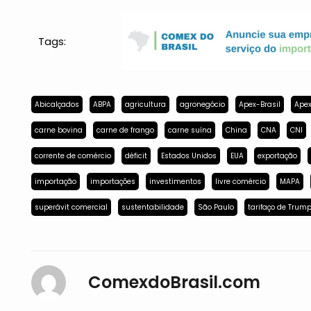
Tags:
Abicalçados
ABPA
agricultura
agronegócio
Apex-Brasil
Apex
carne bovina
carne de frango
carne suína
China
CNA
CNI
corrente de comércio
déficit
Estados Unidos
EUA
exportação
importação
importações
investimentos
livre comércio
MAPA
superávit comercial
sustentabilidade
São Paulo
tarifaço de Trum
ComexdoBrasil.com