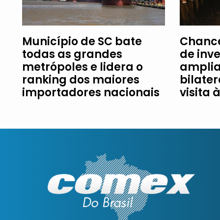
Município de SC bate
Chance
todas as grandes
de inv
metrópoles e lidera o
amplia
ranking dos maiores
bilater
importadores nacionais
visita 