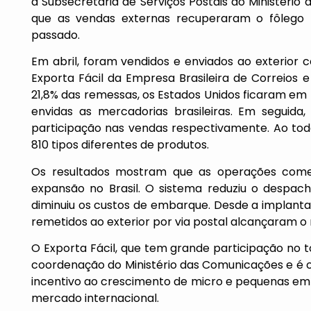
a Subsecretaria de Serviços Postais do Ministéri
que as vendas externas recuperaram o fôlego
passado.
Em abril, foram vendidos e enviados ao exterior 
Exporta Fácil da Empresa Brasileira de Correios 
21,8% das remessas, os Estados Unidos ficaram em 
envidas as mercadorias brasileiras. Em seguid
participação nas vendas respectivamente. Ao todo
810 tipos diferentes de produtos.
Os resultados mostram que as operações comer
expansão no Brasil. O sistema reduziu o despac
diminuiu os custos de embarque. Desde a implantaç
remetidos ao exterior por via postal alcançaram o 
O Exporta Fácil, que tem grande participação no t
coordenação do Ministério das Comunicações e é
incentivo ao crescimento de micro e pequenas emp
mercado internacional.