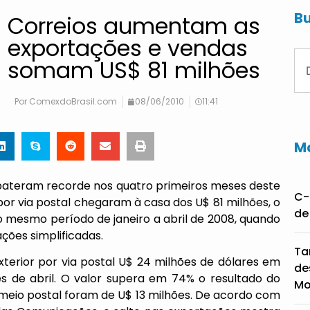
Bu
Correios aumentam as
exportações e vendas
somam US$ 81 milhões
Por
ComexdoBrasil.com
08/06/2010
11:41
Ma
s bateram recorde nos quatro primeiros meses deste
C-
 por via postal chegaram à casa dos U$ 81 milhões, o
de
mesmo período de janeiro a abril de 2008, quando
ções simplificadas.
Ta
terior por via postal U$ 24 milhões de dólares em
de
s de abril. O valor supera em 74% o resultado do
Mo
eio postal foram de U$ 13 milhões. De acordo com