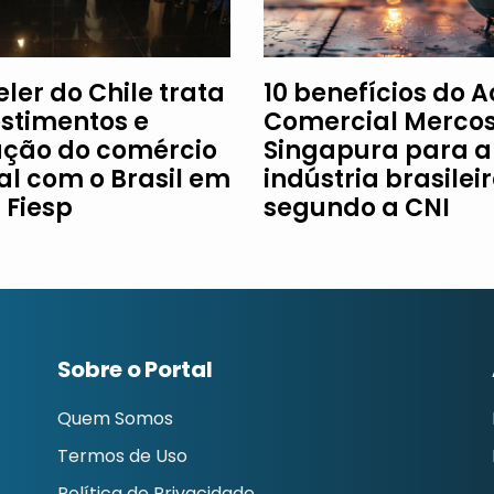
ler do Chile trata
10 benefícios do 
estimentos e
Comercial Mercos
ção do comércio
Singapura para a
al com o Brasil em
indústria brasileir
à Fiesp
segundo a CNI
Sobre o Portal
Quem Somos
Termos de Uso
Política de Privacidade