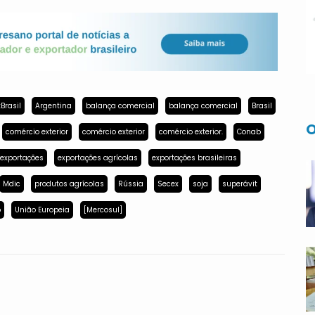
Brasil
Argentina
balança comercial
balança comercial
Brasil
O
comércio exterior
comércio exterior
comércio exterior.
Conab
exportações
exportações agrícolas
exportações brasileiras
Mdic
produtos agrícolas
Rússia
Secex
soja
superávit
p
União Europeia
[Mercosul]