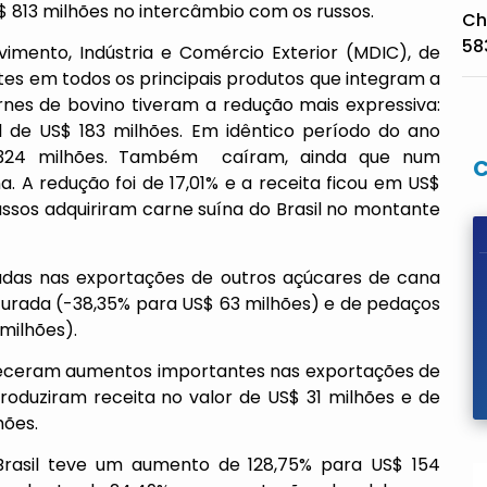
$ 813 milhões no intercâmbio com os russos.
Ch
58
imento, Indústria e Comércio Exterior (MDIC), de
ntes em todos os principais produtos que integram a
arnes de bovino tiveram a redução mais expressiva:
 de US$ 183 milhões. Em idêntico período do ano
 324 milhões. Também caíram, ainda que num
a. A redução foi de 17,01% e a receita ficou em US$
russos adquiriram carne suína do Brasil no montante
adas nas exportações de outros açúcares de cana
iturada (-38,35% para US$ 63 milhões) e de pedaços
milhões).
eceram aumentos importantes nas exportações de
oduziram receita no valor de US$ 31 milhões e de
hões.
Brasil teve um aumento de 128,75% para US$ 154