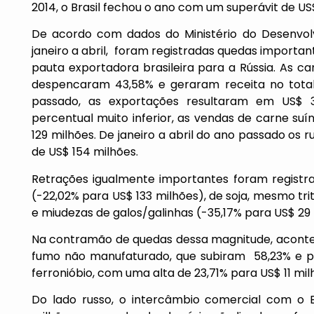
2014, o Brasil fechou o ano com um superávit de US
De acordo com dados do Ministério do Desenvolv
janeiro a abril, foram registradas quedas importa
pauta exportadora brasileira para a Rússia. As c
despencaram 43,58% e geraram receita no total
passado, as exportações resultaram em US$
percentual muito inferior, as vendas de carne suín
129 milhões. De janeiro a abril do ano passado os 
de US$ 154 milhões.
Retrações igualmente importantes foram registr
(-22,02% para US$ 133 milhões), de soja, mesmo tr
e miudezas de galos/galinhas (-35,17% para US$ 29 
Na contramão de quedas dessa magnitude, acont
fumo não manufaturado, que subiram 58,23% e pr
ferronióbio, com uma alta de 23,71% para US$ 11 mil
Do lado russo, o intercâmbio comercial com o 