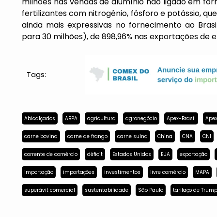
milhões nas vendas de alumínio não ligado em fo
fertilizantes com nitrogênio, fósforo e potássio, q
ainda mais expressivas no fornecimento ao Bras
para 30 milhões), de 898,96% nas exportações de en
Tags:
Abicalçados
ABPA
agricultura
agronegócio
Apex-Brasil
Apex
carne bovina
carne de frango
carne suína
China
CNA
CNI
corrente de comércio
déficit
Estados Unidos
EUA
exportação
importação
importações
investimentos
livre comércio
MAPA
superávit comercial
sustentabilidade
São Paulo
tarifaço de Trum