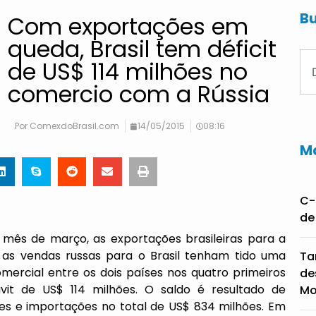
Bu
Com exportações em
queda, Brasil tem déficit
de US$ 114 milhões no
comercio com a Rússia
Por
ComexdoBrasil.com
14/05/2015
08:16
Ma
C-
de
o mês de março, as exportações brasileiras para a
 as vendas russas para o Brasil tenham tido uma
Ta
mercial entre os dois países nos quatro primeiros
de
it de US$ 114 milhões. O saldo é resultado de
Mo
ões e importações no total de US$ 834 milhões. Em