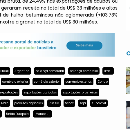
rma bruta, de 24,49% nas exportações de adubos ou
ue geraram receita no total de US$ 33 milhões e altas
il de hulha betuminosa não aglomerada (+103,73%
xofre a granel, no total de US$ 30 milhões.
O
Brasil
Argentina
balança comercial
balança comercial
Brasil
comércio exterior
comércio exterior
comércio exterior.
Conab
exportações
exportações agrícolas
exportações brasileiras
Mdic
produtos agrícolas
Rússia
Secex
soja
superávit
p
União Europeia
[Mercosul]