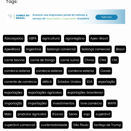
Tags:
Abicalçados
ABPA
agricultura
agronegócio
Apex-Brasil
ApexBrasil
Argentina
balança comercial
balança comercial
Brasil
carne bovina
carne de frango
carne suína
China
CNA
CNI
comércio exterior
comércio exterior
comércio exterior.
Conab
corrente de comércio
déficit
Estados Unidos
EUA
exportação
exportações
exportações agrícolas
exportações brasileiras
importação
importações
investimentos
livre comércio
MAPA
Mdic
produtos agrícolas
Rússia
Secex
soja
superávit
superávit comercial
sustentabilidade
São Paulo
tarifaço de Trump