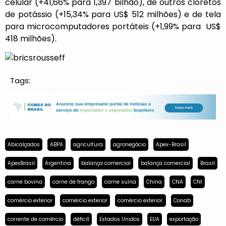
celular (+41,66% para 1,397 bilhão), de outros cloretos
de potássio (+15,34% para US$ 512 milhões) e de tela
para microcomputadores portáteis (+1,99% para US$
418 milhões).
Tags:
Abicalçados
ABPA
agricultura
agronegócio
Apex-Brasil
ApexBrasil
Argentina
balança comercial
balança comercial
Brasil
carne bovina
carne de frango
carne suína
China
CNA
CNI
comércio exterior
comércio exterior
comércio exterior.
Conab
corrente de comércio
déficit
Estados Unidos
EUA
exportação