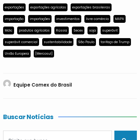
exportações
exportações agrícolas
exportações brasileiras
importação
importações
investimentos
livre comércio
MAPA
Mdic
produtos agrícolas
Rússia
Secex
soja
superávit
superávit comercial
sustentabilidade
São Paulo
tarifaço de Trump
União Europeia
[Mercosul]
Equipe Comex do Brasil
Buscar Notícias